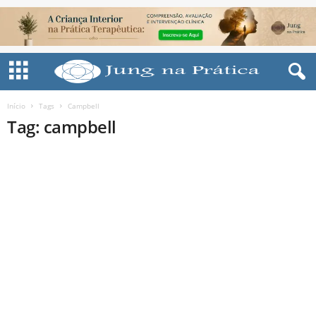
Início
Tags
Campbell
Tag: campbell