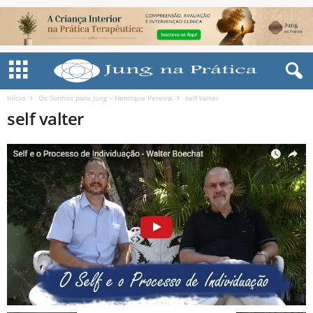
Início
Os Sonhos para Jung – Henrique Pereira
self valter
self valter