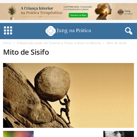
Início
A Repetição pode ser Criativa e Trazer o Novo no Mesmo
Mito de Sisifo
Mito de Sisifo