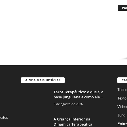
PA
AINDA MAIS NOTÍCIAS
CA
Todo
Tarot Terapêutico: o que é, a
base junguiana e como ele...
Texto
5 de agosto de 2026
Video
Jung 
eitos
A Criança Interior na
s
Dinâmica Terapêutica
Entre