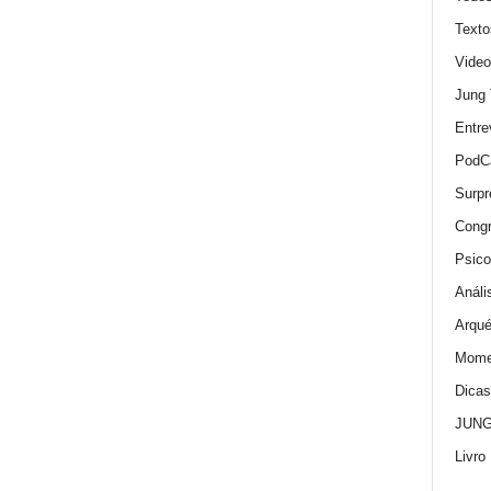
Texto
Video
Jung
Entre
PodC
Surpr
Cong
Psico
Análi
Arqué
Momen
Dica
JUNG:
Livro