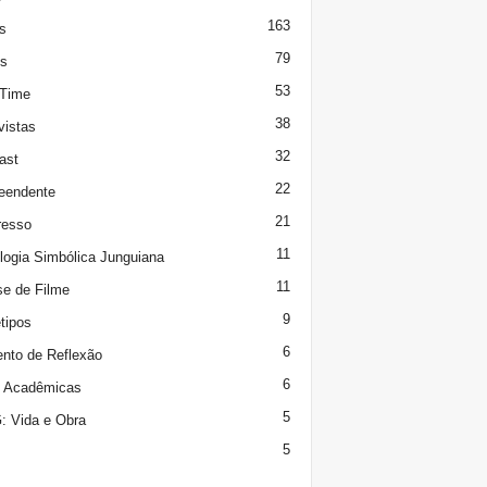
163
s
79
s
53
 Time
38
vistas
32
ast
22
eendente
21
resso
11
logia Simbólica Junguiana
11
se de Filme
9
tipos
6
to de Reflexão
6
s Acadêmicas
5
 Vida e Obra
5