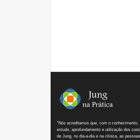
"Nós acreditamos que, com o conhecimento,
estudo, aprofundamento e utilização dos conc
de Jung, no dia-a-dia e na clínica, as pessoa