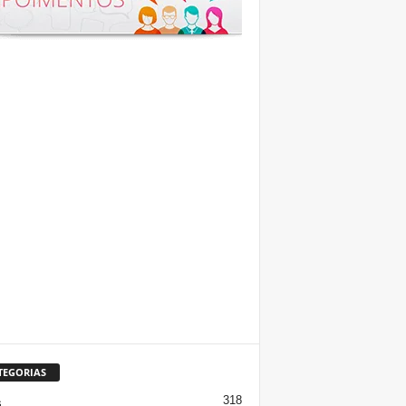
TEGORIAS
318
s