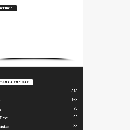
RCEIROS
TEGORIA POPULAR
318
s
163
s
79
s
53
Time
38
vistas