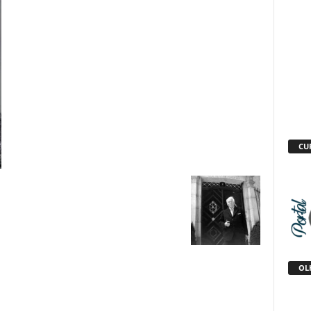
CU
OLH