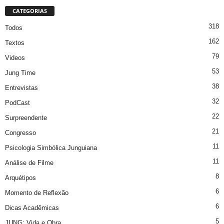
CATEGORIAS
318
Todos
162
Textos
79
Videos
53
Jung Time
38
Entrevistas
32
PodCast
22
Surpreendente
21
Congresso
11
Psicologia Simbólica Junguiana
11
Análise de Filme
8
Arquétipos
6
Momento de Reflexão
6
Dicas Acadêmicas
5
JUNG: Vida e Obra