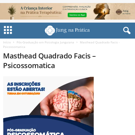
Início
Pós-Graduação em Psicologia Junguiana
Masthead Quadrado Facis -
Psicossomatica
Masthead Quadrado Facis –
Psicossomatica