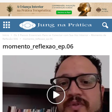
Início
Os 3 Passos Essenciais Para se Conectar com Sua Voz Interior – Momento de
Reflexão 006
momento_reflexao_ep.06
momento_reflexao_ep.06