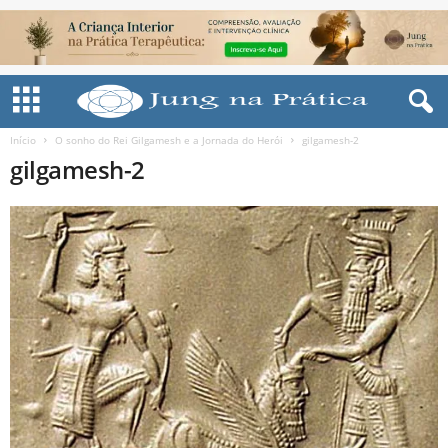
Início
O sonho do Rei Gilgamesh e a Jornada do Herói
gilgamesh-2
gilgamesh-2