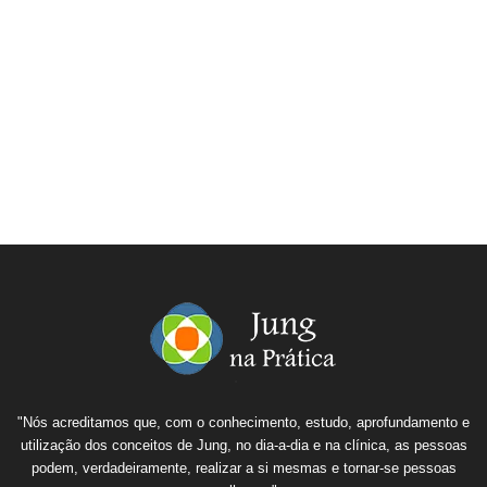
"Nós acreditamos que, com o conhecimento, estudo, aprofundamento e
utilização dos conceitos de Jung, no dia-a-dia e na clínica, as pessoas
podem, verdadeiramente, realizar a si mesmas e tornar-se pessoas