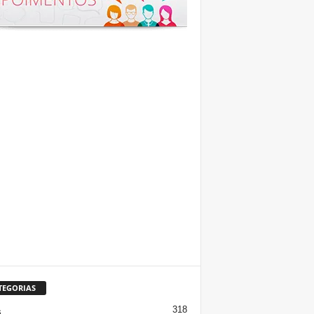
TEGORIAS
318
s