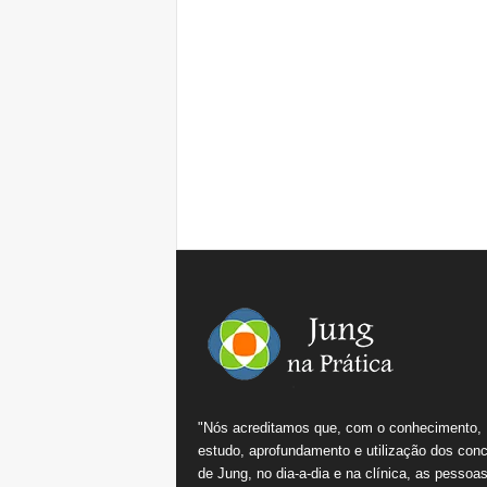
"Nós acreditamos que, com o conhecimento,
estudo, aprofundamento e utilização dos conc
de Jung, no dia-a-dia e na clínica, as pessoa