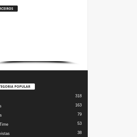
RCEIROS
TEGORIA POPULAR
318
s
163
s
79
s
53
Time
38
vistas