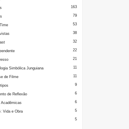
163
s
79
s
53
 Time
38
vistas
32
ast
22
eendente
21
resso
11
logia Simbólica Junguiana
11
se de Filme
9
tipos
6
to de Reflexão
6
s Acadêmicas
5
 Vida e Obra
5