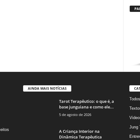
PA
AINDA MAIS NOTÍCIAS
CA
Todo
Tarot Terapêutico: o que é, a
base junguiana e como ele...
Texto
5 de agosto de 2026
Video
Jung 
eitos
A Criança Interior na
s
Dinâmica Terapêutica
Entre