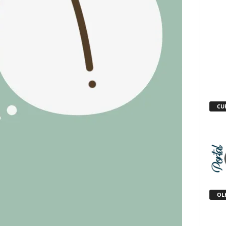
CU
OLH