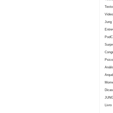
Texto
Video
Jung
Entre
PodC
Surpr
Cong
Psico
Análi
Arqué
Momen
Dica
JUNG:
Livro