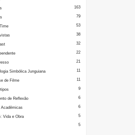
163
s
79
s
53
 Time
38
vistas
32
ast
22
eendente
21
resso
11
logia Simbólica Junguiana
11
se de Filme
9
tipos
6
to de Reflexão
6
s Acadêmicas
5
 Vida e Obra
5