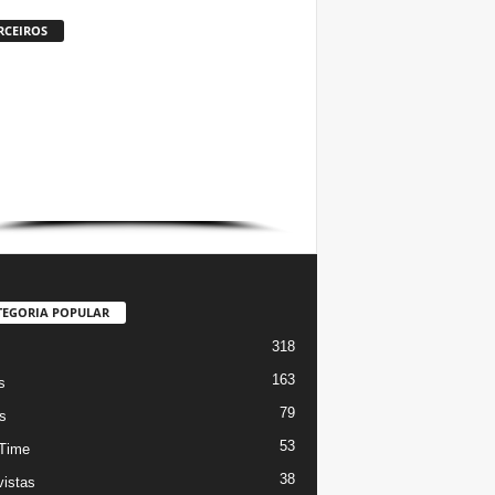
RCEIROS
TEGORIA POPULAR
318
s
163
s
79
s
53
Time
38
vistas