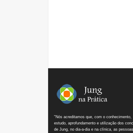
"Nós acreditamos que, com o conhecimento,
estudo, aprofundamento e utilização dos conc
de Jung, no dia-a-dia e na clínica, as pessoa