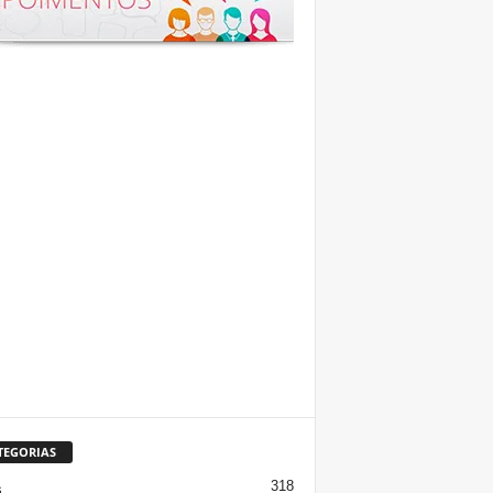
TEGORIAS
318
s