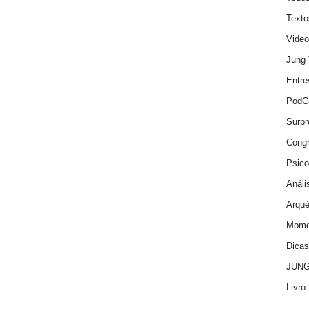
Texto
Video
Jung
Entre
PodC
Surpr
Cong
Psico
Análi
Arqué
Momen
Dica
JUNG:
Livro