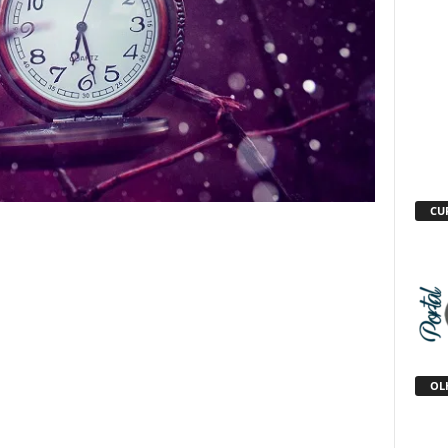
CU
OLH