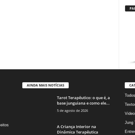
PA
AINDA MAIS NOTÍCIAS
CA
Todo
Tarot Terapêutico: o que é, a
base junguiana e como ele...
Texto
5 de agosto de 2026
Video
Jung 
eitos
A Criança Interior na
s
Dinâmica Terapêutica
Entre