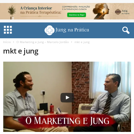
Início
O Marketing e Jung – Marcelo Jordão
mkt e jung
mkt e jung