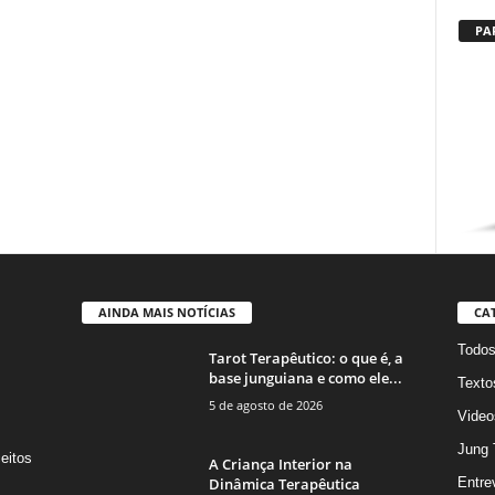
PA
AINDA MAIS NOTÍCIAS
CA
Todo
Tarot Terapêutico: o que é, a
base junguiana e como ele...
Texto
5 de agosto de 2026
Video
Jung 
eitos
A Criança Interior na
s
Dinâmica Terapêutica
Entre