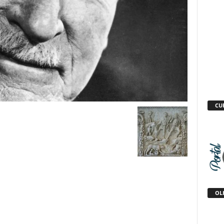
CU
OLH