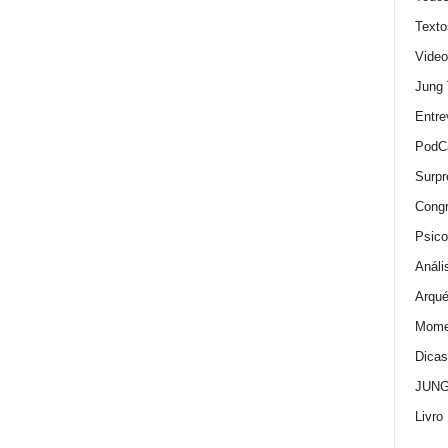
Texto
Video
Jung
Entre
PodC
Surpr
Cong
Psico
Análi
Arqué
Momen
Dica
JUNG:
Livro