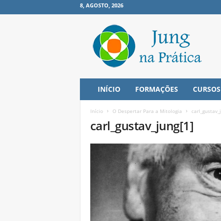
8, AGOSTO, 2026
J
u
n
g
n
a
P
INÍCIO
FORMAÇÕES
CURSOS
r
á
Início
O Despertar Para a Mitologia
carl_gustav_
t
carl_gustav_jung[1]
i
c
a