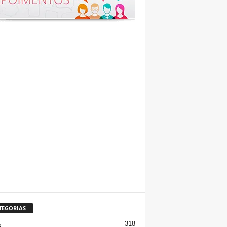
TEGORIAS
318
s