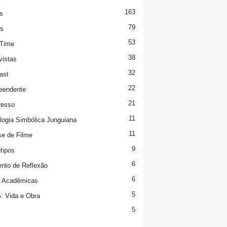
163
s
79
s
53
 Time
38
vistas
32
ast
22
eendente
21
resso
11
logia Simbólica Junguiana
11
se de Filme
9
tipos
6
to de Reflexão
6
s Acadêmicas
5
 Vida e Obra
5