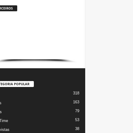
RCEIROS
TEGORIA POPULAR
318
s
163
s
79
s
53
Time
38
vistas