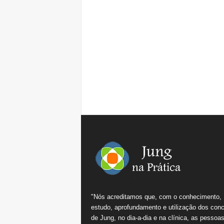
"Nós acreditamos que, com o conhecimento,
estudo, aprofundamento e utilização dos conc
de Jung, no dia-a-dia e na clínica, as pessoa