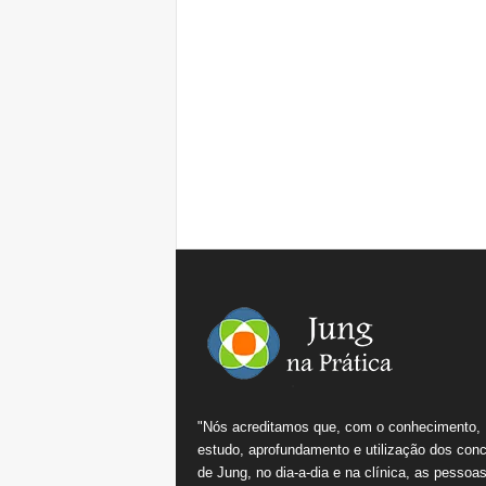
"Nós acreditamos que, com o conhecimento,
estudo, aprofundamento e utilização dos conc
de Jung, no dia-a-dia e na clínica, as pessoa