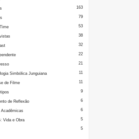
163
s
79
s
53
 Time
38
vistas
32
ast
22
eendente
21
resso
11
logia Simbólica Junguiana
11
se de Filme
9
tipos
6
to de Reflexão
6
s Acadêmicas
5
 Vida e Obra
5