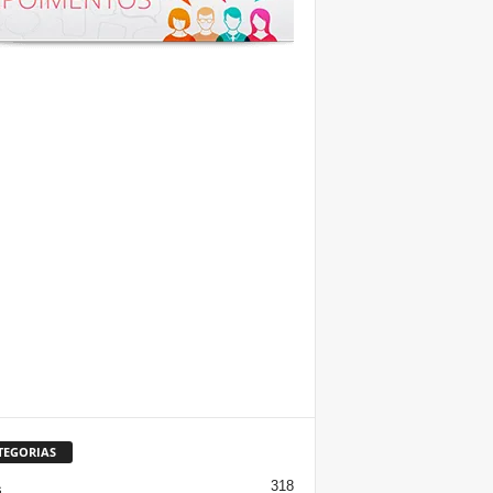
TEGORIAS
318
s