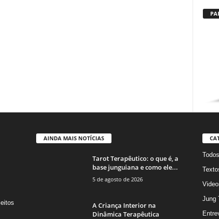
PA
AINDA MAIS NOTÍCIAS
CA
Todo
Tarot Terapêutico: o que é, a
base junguiana e como ele...
Texto
5 de agosto de 2026
Video
Jung 
eitos
A Criança Interior na
s
Dinâmica Terapêutica
Entre