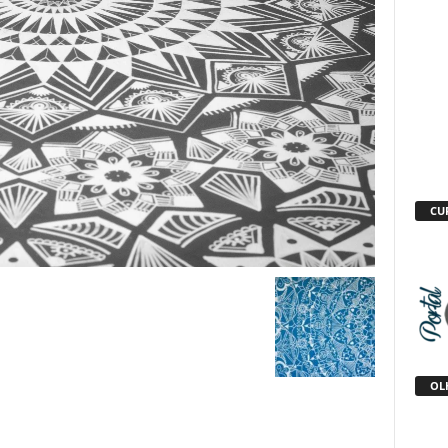
CU
OLH