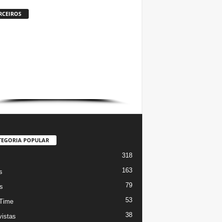
RCEIROS
TEGORIA POPULAR
318
s
163
s
79
s
53
Time
38
vistas