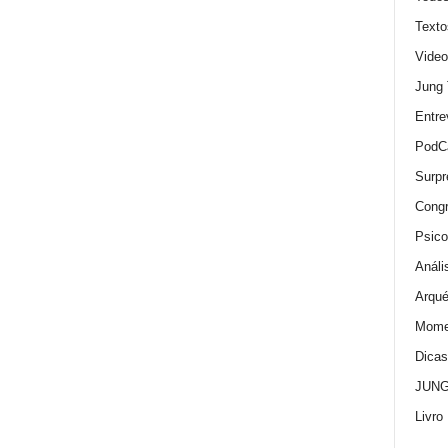
Texto
Video
Jung
Entre
PodC
Surpr
Cong
Psico
Análi
Arqué
Momen
Dica
JUNG:
Livro