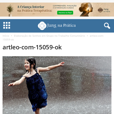
Início
Elaboração de Sonhos em Grupo no Trabalho Comunitário
artleo-com-
15059-ok
artleo-com-15059-ok