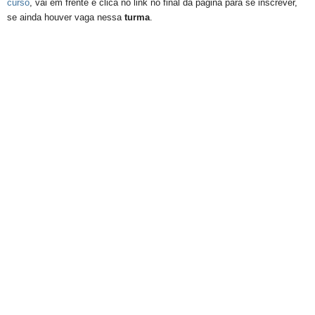
curso
, vai em frente e clica no link no final da página para se inscrever,
se ainda houver vaga nessa
turma
.