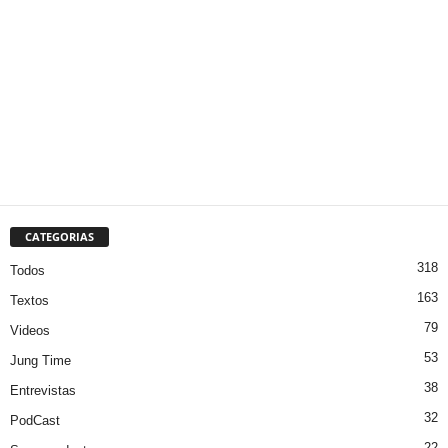
CATEGORIAS
318
Todos
163
Textos
79
Videos
53
Jung Time
38
Entrevistas
32
PodCast
22