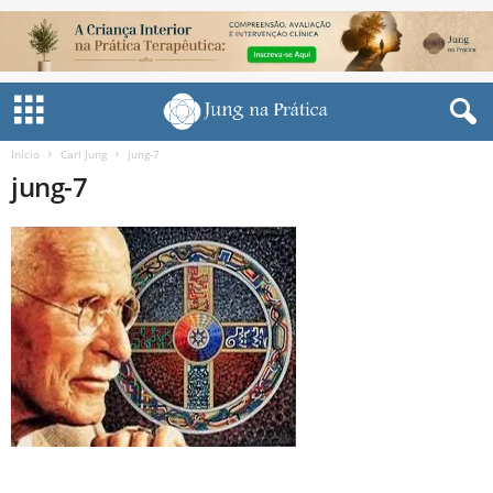
Início
Carl Jung
jung-7
jung-7