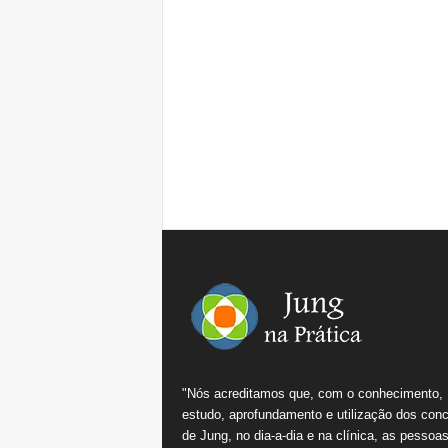
"Nós acreditamos que, com o conhecimento,
estudo, aprofundamento e utilização dos conc
de Jung, no dia-a-dia e na clínica, as pessoa