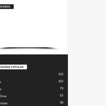
RCEIROS
TEGORIA POPULAR
318
s
163
s
79
s
53
Time
38
vistas