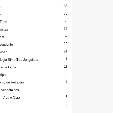
163
s
79
s
53
 Time
38
vistas
32
ast
22
eendente
21
resso
11
logia Simbólica Junguiana
11
se de Filme
9
tipos
6
to de Reflexão
6
s Acadêmicas
5
 Vida e Obra
5