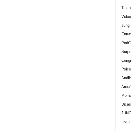
Texto
Video
Jung
Entre
PodC
Surpr
Cong
Psico
Análi
Arqué
Momen
Dica
JUNG:
Livro