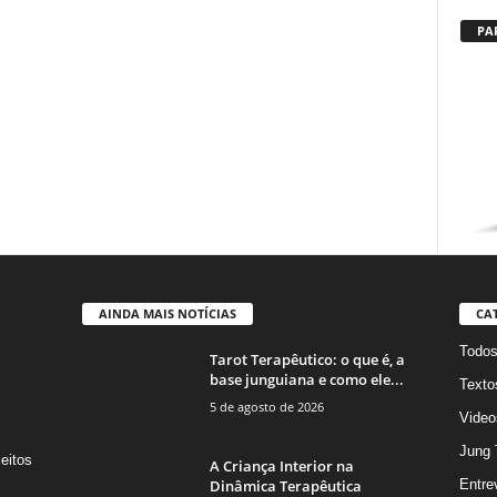
PA
AINDA MAIS NOTÍCIAS
CA
Todo
Tarot Terapêutico: o que é, a
base junguiana e como ele...
Texto
5 de agosto de 2026
Video
Jung 
eitos
A Criança Interior na
s
Dinâmica Terapêutica
Entre