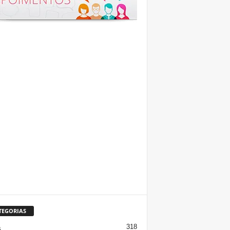
TEGORIAS
318
s