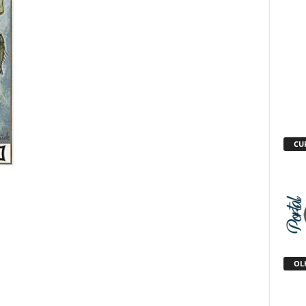
CU
OLH