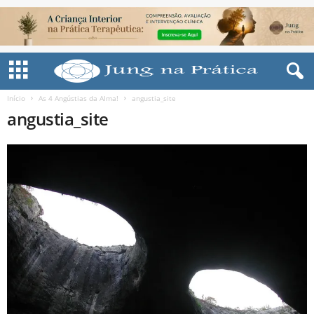
Início
As 4 Angústias da Alma!
angustia_site
angustia_site