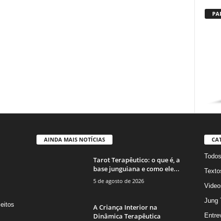
PA
AINDA MAIS NOTÍCIAS
CA
Todo
Tarot Terapêutico: o que é, a
base junguiana e como ele...
Texto
5 de agosto de 2026
Video
Jung 
eitos
A Criança Interior na
s
Dinâmica Terapêutica
Entre