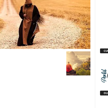
CU
OLH