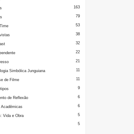
163
s
79
s
53
 Time
38
vistas
32
ast
22
eendente
21
resso
11
logia Simbólica Junguiana
11
se de Filme
9
tipos
6
to de Reflexão
6
s Acadêmicas
5
 Vida e Obra
5