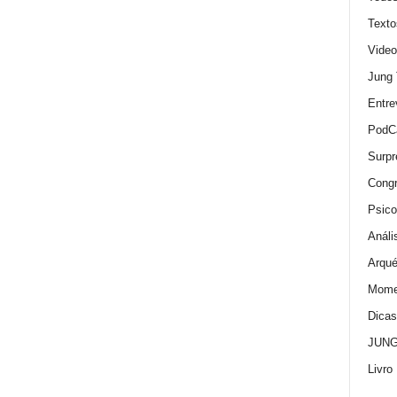
Texto
Video
Jung
Entre
PodC
Surpr
Cong
Psico
Análi
Arqué
Momen
Dica
JUNG:
Livro