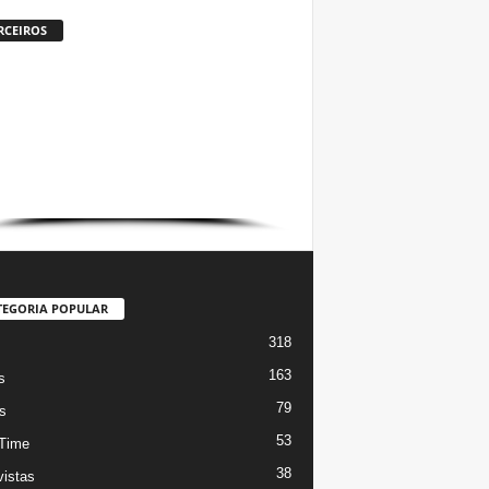
RCEIROS
TEGORIA POPULAR
318
s
163
s
79
s
53
Time
38
vistas