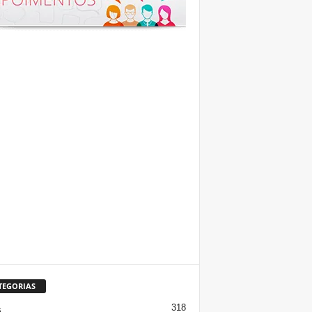
TEGORIAS
318
s