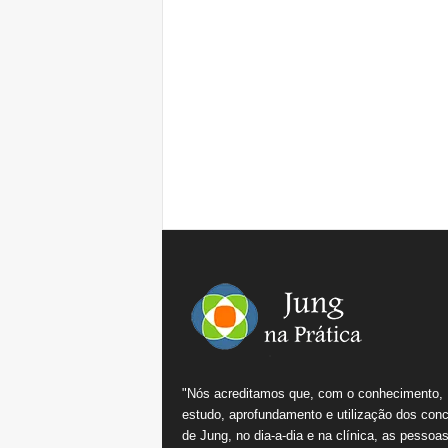
"Nós acreditamos que, com o conhecimento,
estudo, aprofundamento e utilização dos conc
de Jung, no dia-a-dia e na clínica, as pessoa