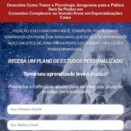
Descubra Como Trazer a Psicologia Junguiana para a Prática
Sem Se Perder em
Conceitos Complexos ou Investir Anos em Especializações
Caras
ATENÇÃO: EXCLUSIVO PARA VOCÊ, TERAPEUTA, PSICÓLOGA OU
ADMIRADORA DA PSICOLOGIA JUNGUIANA, QUE DESEJA SE APROFUNDAR
NOS CONCEITOS DE JUNG PARA A PRÁTICA DE FORMA CLARA, LEVE E
TRANSFORMADORA...
RECEBA UM PLANO DE ESTUDOS PERSONALIZADO
Torne seu aprendizado leve e prático!
Preencha o formulário abaixo para receber seu plano de
estudos personalizado: