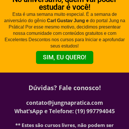
estudar é você!
Esta é uma semana muito especial. É a semana de
aniversário do gênio
Carl Gustav Jung e
do portal Jung na
Prática! Por esse mesmo motivo, decidimos presentear
nossa comunidade com conteúdos gratuitos e com
Excelentes Descontos nos cursos para Iniciar e aprofundar
seus estudos!
SIM, EU QUERO!
Dúvidas? Fale conosco!
contato@jungnapratica.com
What’sApp e Telefone: (19) 997794045
** Estes são cursos livres, não podem ser