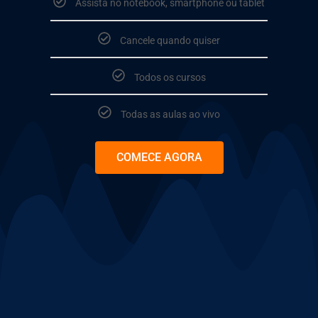
Assista no notebook, smartphone ou tablet
Cancele quando quiser
Todos os cursos
Todas as aulas ao vivo
COMECE AGORA
⠀⠀⠀