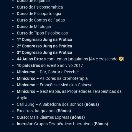
Curso
de Alquimia
Curso
de Psicossomática
Curso
de Psicopatologia
Curso
de Contos de Fadas
Curso
de Mitologia
Curso
de Tipos Psicológicos
1º Congresso Jung na Prática
2º Congresso Jung na Prática
3º Congresso Jung na Prática
44 Aulas Extras
com temas junguianos [44 e crescendo
]
10 palestras
do evento ao vivo 2017
Minicurso –
Dar, Cobrar e Receber
Minicurso –
As Cores na Cromoterapia
Minicurso –
Emoções e Medicina Chinesa
Minicurso –
Geoterapia, as Propriedades Terapêuticas da
Argila
Carl Jung – A Sabedoria dos Sonhos
(Bônus)
Excertos Junguianos
(Bônus)
Curso:
Mais Clientes Express
(Bônus)
Imersão:
Grupos Terapêuticos Lucrativos
(Bônus)