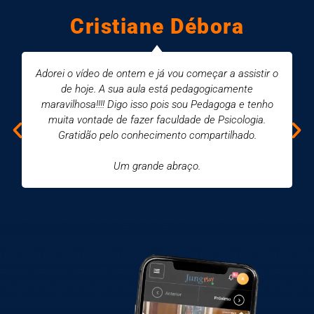
Cristiane Débora
Adorei o vídeo de ontem e já vou começar a assistir o
de hoje. A sua aula está pedagogicamente
maravilhosa!!!! Digo isso pois sou Pedagoga e tenho
muita vontade de fazer faculdade de Psicologia.
Gratidão pelo conhecimento compartilhado.
Um grande abraço.