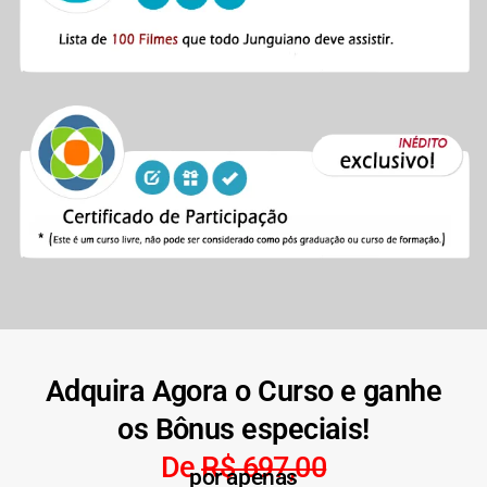
Adquira Agora o Curso e ganhe
os Bônus especiais!
De
R$ 697,00
por apenas