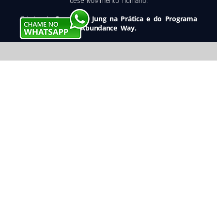
desenvolvimento humano.
Criador do
Congresso Jung na Prática e do Programa
Abundance Way.
De
R$ 697,00