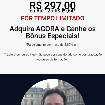
R$ 297,00
ou Até 12 x R$ 29,64*
POR TEMPO LIMITADO
Adquira AGORA e Ganhe os
Bônus Especiais!
*Parcelamento com taxa de 2.89% a.m
** Este é um curso livre, não pode ser considerado como pós graduação
ou curso de formação.