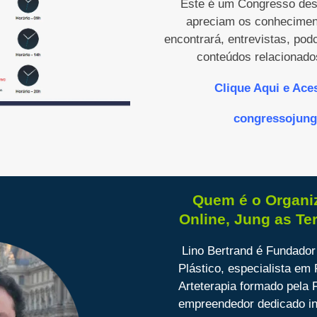
Este é um Congresso dest
apreciam os conheciment
encontrará, entrevistas, pod
conteúdos relacionados
Clique Aqui e Ace
congressojung
Quem é o Organi
Online, Jung as Te
Lino Bertrand é Fundador 
Plástico, especialista em
Arteterapia formado pela 
empreendedor dedicado in