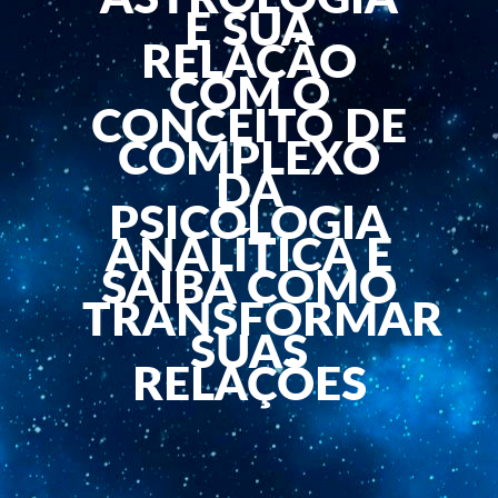
E SUA
RELAÇÃO
COM O
CONCEITO DE
COMPLEXO
DA
PSICOLOGIA
ANALÍTICA E
SAIBA COMO
TRANSFORMAR
SUAS
RELAÇÕES