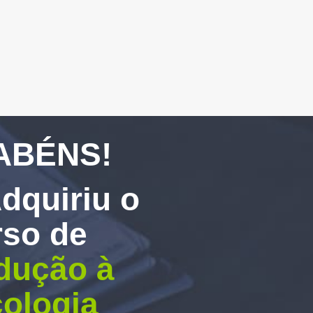
ABÉNS!
dquiriu o
rso de
odução à
cologia