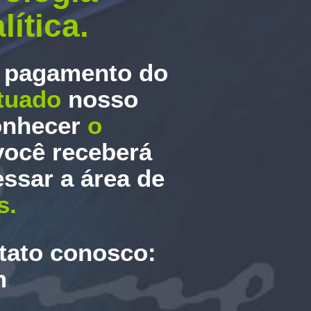
lítica.
o
pagamento do
etuado
nosso
onhecer
o
você receberá
ssar a área de
s.
ntato conosco:
m