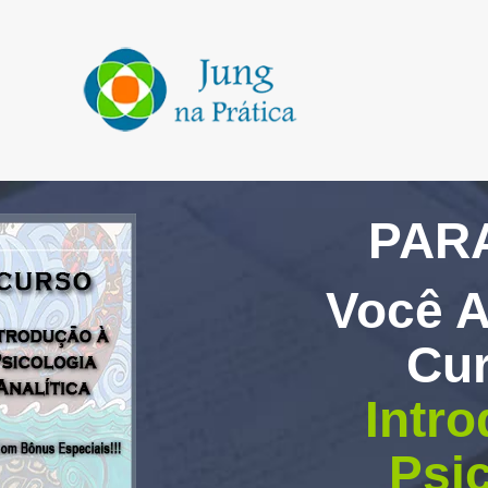
PAR
Você A
Cu
Intr
Psi