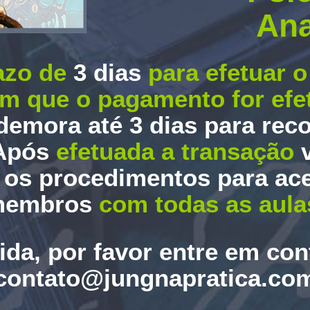
Ana
razo de
3 dias
para efetuar 
m que o pagamento for ef
demora até 3 dias para rec
Após
efetuada a transação
os procedimentos para ace
embros
com todas as aula
da, por favor entre em co
contato@jungnapratica.co