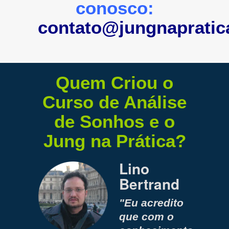
conosco:
contato@jungnapratic
Quem Criou o
Curso de Análise
de Sonhos e o
Jung na Prática?
Lino
Bertrand
"Eu acredito
que com o