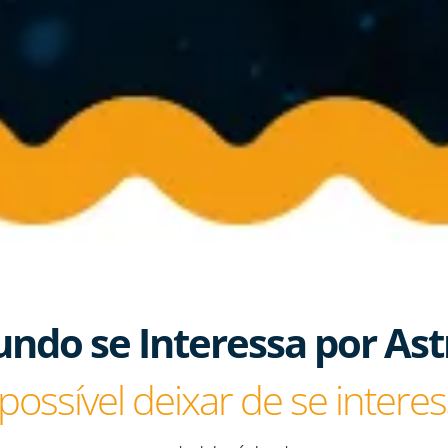
do se Interessa por Astr
possível deixar de se interess