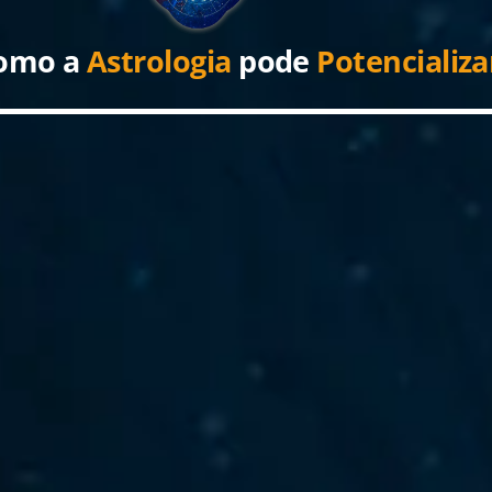
omo a
Astrologia
pode
Potencializ