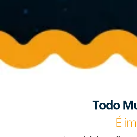
Todo Mun
É im