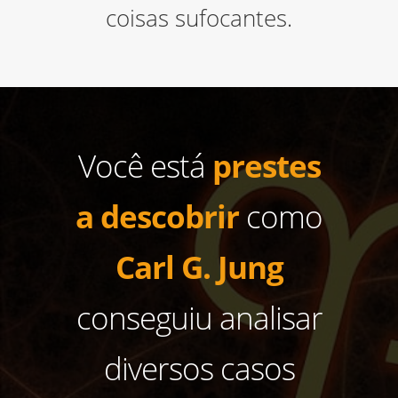
coisas sufocantes.
Você está
prestes
a descobrir
como
Carl G. Jung
conseguiu analisar
diversos casos