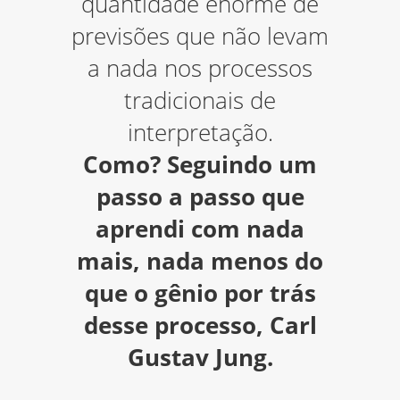
quantidade enorme de
linguagem. Este curso em específico além
previsões que não levam
de abranger os principais tópicos do
processo de análise de sonhos proposto
a nada nos processos
por Jung é de uma didática excelente,
tradicionais de
explicando de uma maneira clara e concisa
cada um dos tópicos, sem rebuscar em
interpretação.
demasia as explanações nem menosprezar
o aluno.
Como? Seguindo um
passo a passo que
aprendi com nada
mais, nada menos do
que o gênio por trás
desse processo, Carl
- Cristiano
Gustav Jung.
Acabei de assistir sua aula magnífica!
Ha tempos não me sentia acolhido