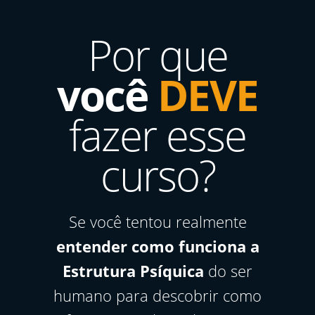
mediante a algum processo pedagógico.
Acredito que o fato de estar cada vez mais
Por que
enfronhado no âmbito acadêmico/científico
tem me feito ficar frio. No entanto ao
assistir sua partilha (aula do curso de
você
DEVE
sonhos), pude experimentar uma leveza
que só quando estava em análise
fazer esse
junguiana experimentava.
Compreendo como muito relevante seu
trabalho, bem como esta narrativa que para
curso?
mim serve como um convite a rever que
lugar tenho ocupado e que lugar quero
ocupar na psicologia.
Minha sincera gratidão.
Se você tentou realmente
entender como funciona a
Estrutura Psíquica
do ser
humano para descobrir como