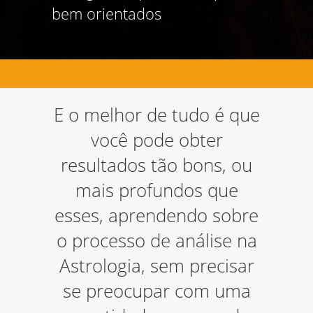
bem orientados
Obtendo
E o melhor de tudo é que
resultados
você pode obter
altamente
resultados tão bons, ou
mais profundos que
expressivos
- Alvaro Domingues,
Portugal
esses, aprendendo sobre
como esses...
Acredito que todos os sonhos sejam
o processo de análise na
mensagens do inconsciente para o nosso
Astrologia, sem precisar
ego e que devemos aprender a entender a
sua linguagem. Tendo isso em mente, um
se preocupar com uma
curso sobre análise dos sonhos seria o
melhor caminho para o aprendizado desta