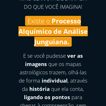
DO QUE VOCÊ IMAGINA!
Existe o
Processo
Alquímico de Análise
Junguiana.
E se você pudesse
ver as
imagens
que os mapas
astrológicos trazem, olhá-las
de forma
individual
, através
da
história
que ela conta,
ligando os pontos
para
chegar à compreensão, sem