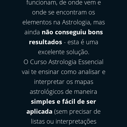
funcionam, de onde vem e
onde se encontram os
- Alvaro
elementos na Astrologia, mas
Creio que das ferramentas da analise
ainda
não conseguiu bons
junguiana, a analise de sonhos é
resultados
- esta é uma
fundamental e a que tem uma
aplicabilidade mais imediata, já que todos
excelente solução.
sonhamos. O curso desmistifica a
interpretação padronizada e reducionista,
O Curso Astrologia Essencial
do tipo "sonhar com isto significa aquilo",
vai te ensinar como analisar e
colocando ênfase no sonhador, sem deixar
de lado alguns simbolismos universais,
interpretar os mapas
que devem ser contextualizados dentro do
astrológicos de maneira
universo do sonhador. As mensagens dos
sonhos são recados simbólicos de nosso
simples e fácil de ser
inconscientes e devem ser respeitados e
trazidos à consciência. A analise de
aplicada
(sem precisar de
sonhos proposta por Jung é bastante
listas ou interpretações
efetiva neste resgate